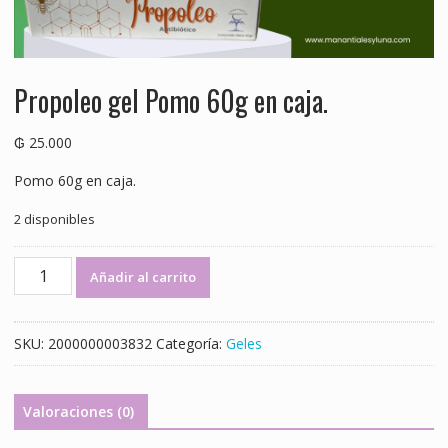
Propoleo gel Pomo 60g en caja.
₲
25.000
Pomo 60g en caja.
2 disponibles
Propoleo
Añadir al carrito
gel
Pomo
60g
SKU:
2000000003832
Categoría:
Geles
en
caja.
cantidad
Valoraciones (0)