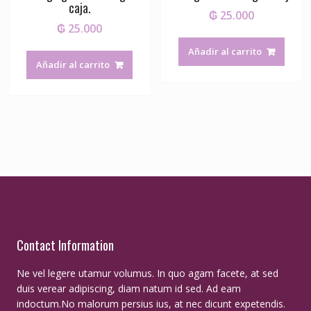
caja.
₲
25.000
₲
25.000
Añadir al carrito
Añadir al carrito
Contact Information
Ne vel legere utamur volumus. In quo agam facete, at sed
duis verear adipiscing, diam natum id sed. Ad eam
indoctum.No malorum persius ius, at nec dicunt expetendis.