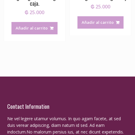
caja.
₲
25.000
₲
25.000
Añadir al carrito
Añadir al carrito
Contact Information
Ne vel legere utamur volumus. In quo agam facete, at sed
duis verear adipiscing, diam natum id sed. Ad eam
indoctum.No malorum persius ius, at nec dicunt expetendis.