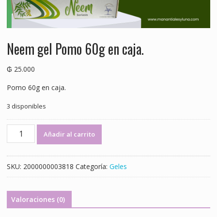
Neem gel Pomo 60g en caja.
₲
25.000
Pomo 60g en caja.
3 disponibles
Neem
Añadir al carrito
gel
Pomo
60g
SKU:
2000000003818
Categoría:
Geles
en
caja.
cantidad
Valoraciones (0)