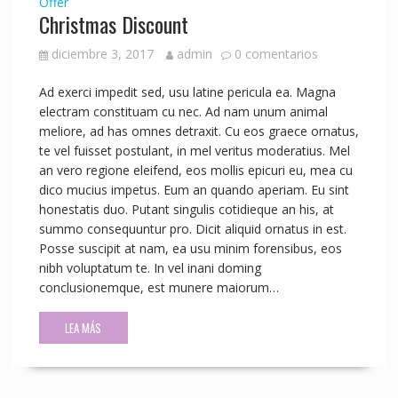
Offer
Christmas Discount
diciembre 3, 2017
admin
0 comentarios
Ad exerci impedit sed, usu latine pericula ea. Magna
electram constituam cu nec. Ad nam unum animal
meliore, ad has omnes detraxit. Cu eos graece ornatus,
te vel fuisset postulant, in mel veritus moderatius. Mel
an vero regione eleifend, eos mollis epicuri eu, mea cu
dico mucius impetus. Eum an quando aperiam. Eu sint
honestatis duo. Putant singulis cotidieque an his, at
summo consequuntur pro. Dicit aliquid ornatus in est.
Posse suscipit at nam, ea usu minim forensibus, eos
nibh voluptatum te. In vel inani doming
conclusionemque, est munere maiorum…
LEA MÁS