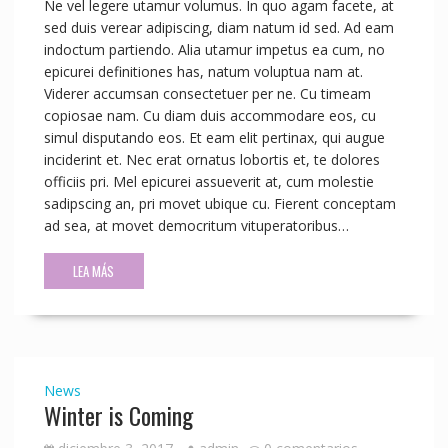
Ne vel legere utamur volumus. In quo agam facete, at
sed duis verear adipiscing, diam natum id sed. Ad eam
indoctum partiendo. Alia utamur impetus ea cum, no
epicurei definitiones has, natum voluptua nam at.
Viderer accumsan consectetuer per ne. Cu timeam
copiosae nam. Cu diam duis accommodare eos, cu
simul disputando eos. Et eam elit pertinax, qui augue
inciderint et. Nec erat ornatus lobortis et, te dolores
officiis pri. Mel epicurei assueverit at, cum molestie
sadipscing an, pri movet ubique cu. Fierent conceptam
ad sea, at movet democritum vituperatoribus…
LEA MÁS
News
Winter is Coming