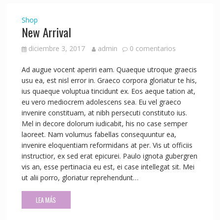
Shop
New Arrival
diciembre 3, 2017
admin
0 comentarios
Ad augue vocent aperiri eam. Quaeque utroque graecis
usu ea, est nisl error in. Graeco corpora gloriatur te his,
ius quaeque voluptua tincidunt ex. Eos aeque tation at,
eu vero mediocrem adolescens sea. Eu vel graeco
invenire constituam, at nibh persecuti constituto ius.
Mel in decore dolorum iudicabit, his no case semper
laoreet. Nam volumus fabellas consequuntur ea,
invenire eloquentiam reformidans at per. Vis ut officiis
instructior, ex sed erat epicurei. Paulo ignota gubergren
vis an, esse pertinacia eu est, ei case intellegat sit. Mei
ut alii porro, gloriatur reprehendunt…
LEA MÁS