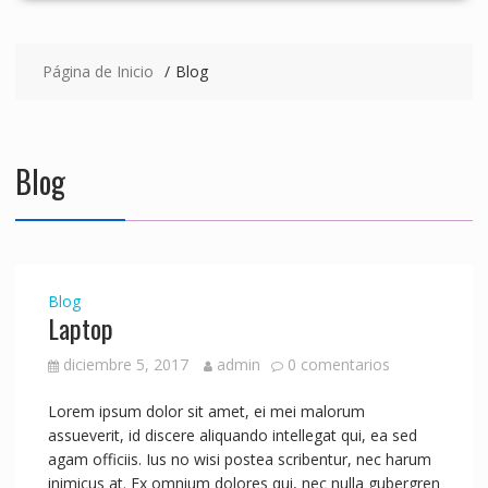
Página de Inicio
Blog
Blog
Blog
Laptop
diciembre 5, 2017
admin
0 comentarios
Lorem ipsum dolor sit amet, ei mei malorum
assueverit, id discere aliquando intellegat qui, ea sed
agam officiis. Ius no wisi postea scribentur, nec harum
inimicus at. Ex omnium dolores qui, nec nulla gubergren