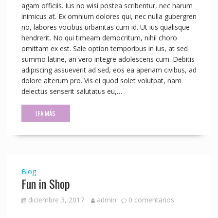
agam officiis. Ius no wisi postea scribentur, nec harum
inimicus at. Ex omnium dolores qui, nec nulla gubergren
no, labores vocibus urbanitas cum id. Ut ius qualisque
hendrerit. No qui timeam democritum, nihil choro
omittam ex est. Sale option temporibus in ius, at sed
summo latine, an vero integre adolescens cum. Debitis
adipiscing assueverit ad sed, eos ea aperiam civibus, ad
dolore alterum pro. Vis ei quod solet volutpat, nam
delectus senserit salutatus eu,…
LEA MÁS
Blog
Fun in Shop
diciembre 3, 2017
admin
0 comentarios