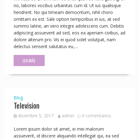
no, labores vocibus urbanitas cum id. Ut ius qualisque
hendrerit. No qui timeam democritum, nihil choro
omittam ex est. Sale option temporibus in ius, at sed
summo latine, an vero integre adolescens cum. Debitis
adipiscing assueverit ad sed, eos ea aperiam civibus, ad
dolore alterum pro. Vis ei quod solet volutpat, nam
delectus senserit salutatus eu,…
LEA MÁS
Blog
Television
diciembre 5, 2017
admin
0 comentarios
Lorem ipsum dolor sit amet, ei mei malorum
assueverit, id discere aliquando intellegat qui, ea sed