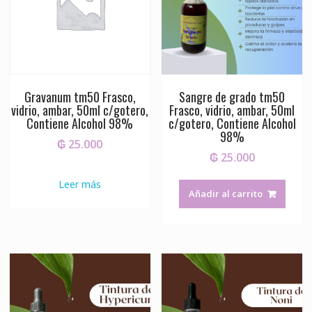
Gravanum tm50 Frasco,
Sangre de grado tm50
vidrio, ambar, 50ml c/gotero,
Frasco, vidrio, ambar, 50ml
Contiene Alcohol 98%
c/gotero, Contiene Alcohol
98%
₲
25.000
₲
25.000
Leer más
Añadir al carrito