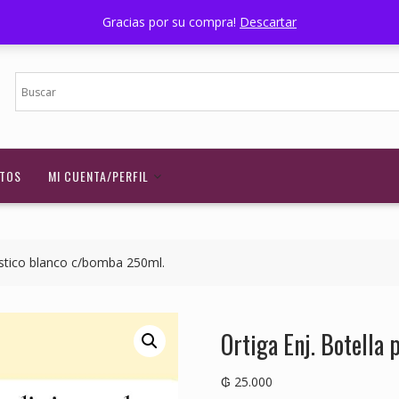
Nuestra Ubicación
Horario - 07:00 a 17:00
Wi
Gracias por su compra!
Descartar
TOS
MI CUENTA/PERFIL
lástico blanco c/bomba 250ml.
Ortiga Enj. Botella
₲
25.000