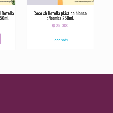
 Botella
Coco sh Botella plástico blanco
250ml.
c/bomba 250ml.
₲
25.000
Leer más