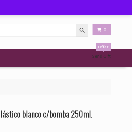
shlist
Carrito
My Account
0
Offer
Send Gift
 plástico blanco c/bomba 250ml.