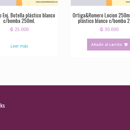
 Enj. Botella plástico blanco
Ortiga&Romero Locion 250ml
c/bomba 250ml.
plástico blanco c/bomba 
₲
25.000
₲
30.000
Añadir al carrito
Leer más
nks