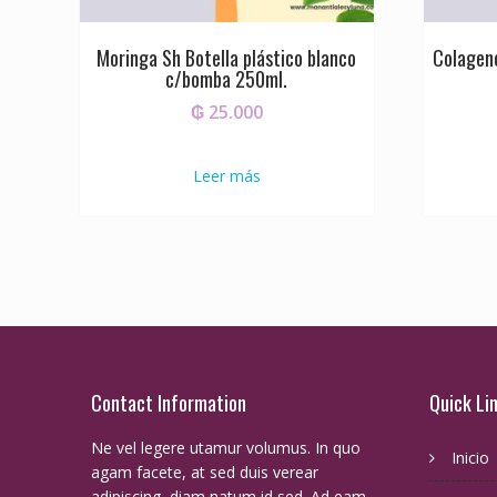
Moringa Sh Botella plástico blanco
Colageno
c/bomba 250ml.
₲
25.000
Leer más
Contact Information
Quick Li
Ne vel legere utamur volumus. In quo
Inicio
agam facete, at sed duis verear
adipiscing, diam natum id sed. Ad eam