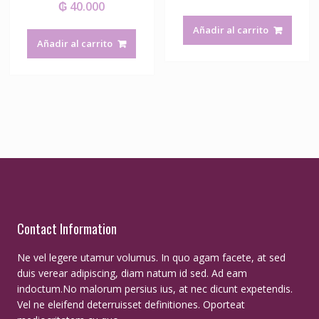
₲
40.000
Añadir al carrito
Añadir al carrito
Contact Information
Ne vel legere utamur volumus. In quo agam facete, at sed
duis verear adipiscing, diam natum id sed. Ad eam
indoctum.No malorum persius ius, at nec dicunt expetendis.
Vel ne eleifend deterruisset definitiones. Oporteat