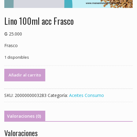
Lino 100ml acc Frasco
₲
25.000
Frasco
1 disponibles
Lino
Añadir al carrito
100ml
acc
Frasco
SKU:
2000000003283
Categoría:
Aceites Consumo
cantidad
Valoraciones (0)
Valoraciones