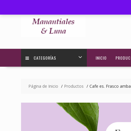
Saltar
+595 972 584030
ventas@manantialesyluna.com
contenido
CATEGORÍAS
INICIO
PRODUC
Página de Inicio
Productos
Cafe es. Frasco ambar