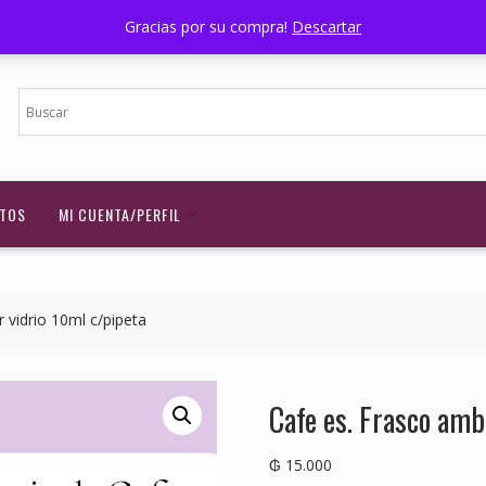
Nuestra Ubicación
Horario - 07:00 a 17:00
Wi
Gracias por su compra!
Descartar
TOS
MI CUENTA/PERFIL
 vidrio 10ml c/pipeta
Cafe es. Frasco amb
₲
15.000