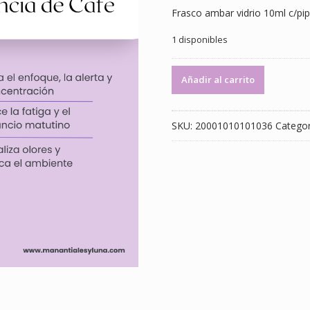
Frasco ambar vidrio 10ml c/pi
1 disponibles
Cafe
Añadir al carrito
es.
Frasco
ambar
SKU:
20001010101036
Categor
vidrio
10ml
c/pipeta
cantidad