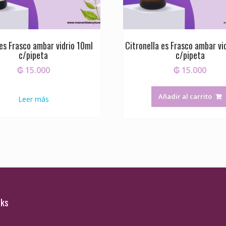
es Frasco ambar vidrio 10ml
Citronella es Frasco ambar vi
c/pipeta
c/pipeta
₲
15.000
₲
15.000
Añadir al carrito
Leer más
nks