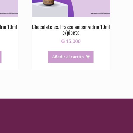
drio 10ml
Chocolate es. Frasco ambar vidrio 10ml
c/pipeta
₲
15.000
Añadir al carrito