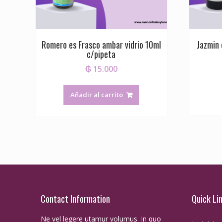
Romero es Frasco ambar vidrio 10ml
Jazmin 
c/pipeta
₲
15.000
Añadir al carrito
Contact Information
Quick Li
Ne vel legere utamur volumus. In quo