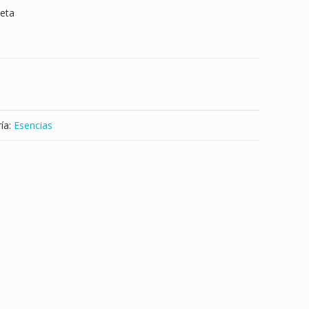
peta
ía:
Esencias