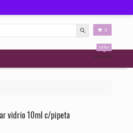
shlist
Carrito
My Account
0
Offer
Send Gift
ar vidrio 10ml c/pipeta