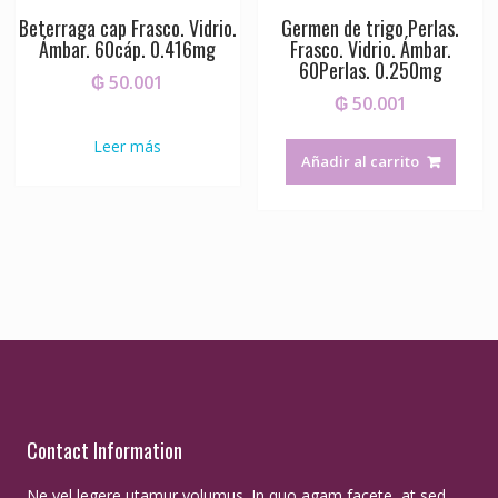
Beterraga cap Frasco. Vidrio.
Germen de trigo Perlas.
Ámbar. 60cáp. 0.416mg
Frasco. Vidrio. Ámbar.
60Perlas. 0.250mg
₲
50.001
₲
50.001
Leer más
Añadir al carrito
Contact Information
Ne vel legere utamur volumus. In quo agam facete, at sed