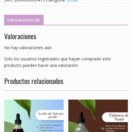
Frasco,
vidrio,
ambar,
Valoraciones (0)
50ml
c/gotero,
Valoraciones
Contiene
Alcohol
No hay valoraciones aún.
98%
cantidad
Solo los usuarios registrados que hayan comprado este
producto pueden hacer una valoración.
Productos relacionados