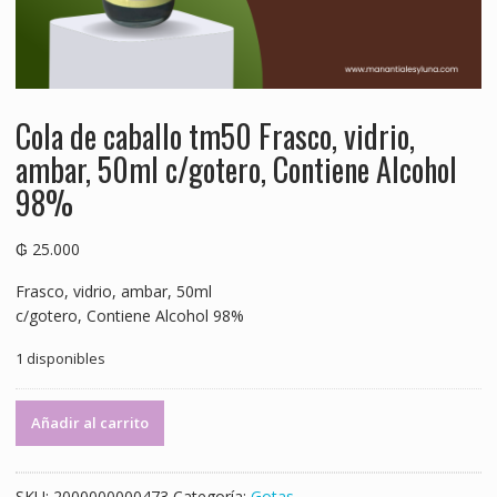
Cola de caballo tm50 Frasco, vidrio,
ambar, 50ml c/gotero, Contiene Alcohol
98%
₲
25.000
Frasco, vidrio, ambar, 50ml
c/gotero, Contiene Alcohol 98%
1 disponibles
Cola
Añadir al carrito
de
caballo
tm50
SKU:
2000000000473
Categoría:
Gotas