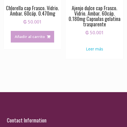
Chlorella cap Frasco. Vidrio.
Ajenjo dulce cap Frasco.
Ámbar. 60cáp. 0.470mg
Vidrio. Ámbar. 60cáp.
0.180mg Capsulas gelatina
₲
50.001
trasparente
₲
50.001
Añadir al carrito
Leer más
Contact Information