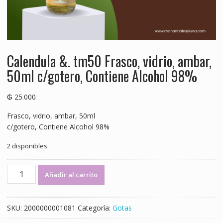
Calendula &. tm50 Frasco, vidrio, ambar,
50ml c/gotero, Contiene Alcohol 98%
₲
25.000
Frasco, vidrio, ambar, 50ml
c/gotero, Contiene Alcohol 98%
2 disponibles
Calendula
Añadir al carrito
&.
tm50
Frasco,
SKU:
2000000001081
Categoría:
Gotas
vidrio,