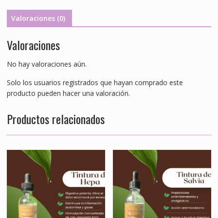
ambar,
50ml
Valoraciones (0)
c/gotero,
Contiene
Valoraciones
Alcohol
98%
No hay valoraciones aún.
cantidad
Solo los usuarios registrados que hayan comprado este
producto pueden hacer una valoración.
Productos relacionados