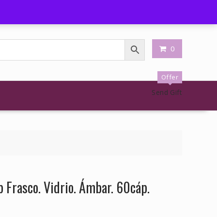
shlist
Carrito
My Account
0
Offer
Send Gift
p Frasco. Vidrio. Ámbar. 60cáp.