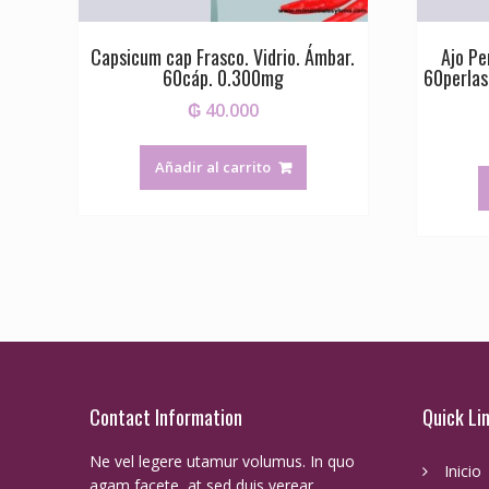
Capsicum cap Frasco. Vidrio. Ámbar.
Ajo Pe
60cáp. 0.300mg
60perlas
₲
40.000
Añadir al carrito
Contact Information
Quick Li
Ne vel legere utamur volumus. In quo
Inicio
agam facete, at sed duis verear