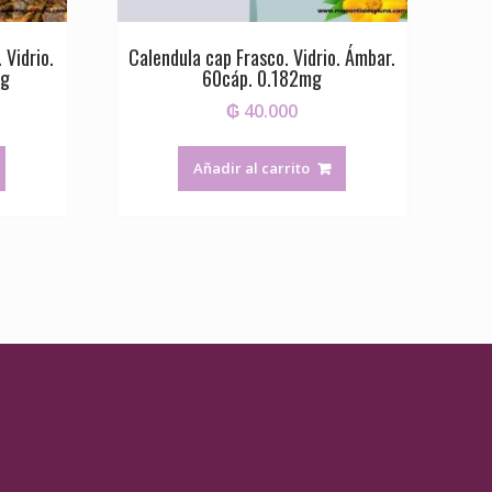
 Vidrio.
Calendula cap Frasco. Vidrio. Ámbar.
mg
60cáp. 0.182mg
₲
40.000
Añadir al carrito