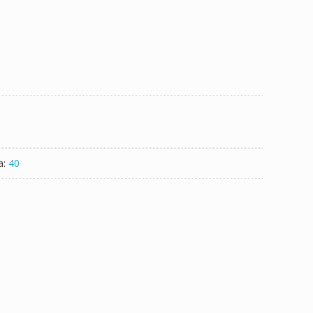
a:
40