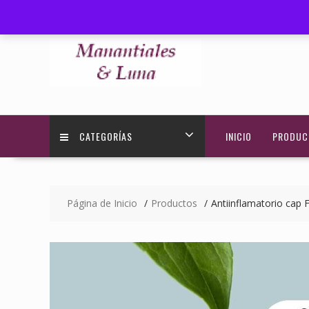
Saltar
+595 972 584030
ventas@manantialesyluna.com
contenido
CATEGORÍAS
INICIO
PRODUC
Página de Inicio
Productos
Antiinflamatorio cap 