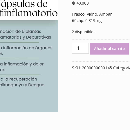
₲
40.000
Frasco. Vidrio. Ámbar.
60cáp. 0.319mg
2 disponibles
Antiinflamatorio
Añadir al carrito
cap
Frasco.
Vidrio.
SKU:
2000000000145
Categorí
Ámbar.
60cáp.
0.319mg
cantidad