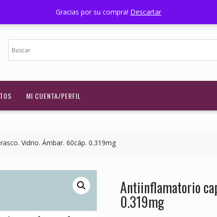
Nuestra Ubicación
Horario - 07:00 a 17:00
Wi
Gracias por su compra!
Descartar
TOS
MI CUENTA/PERFIL
Frasco. Vidrio. Ámbar. 60cáp. 0.319mg
Antiinflamatorio ca
0.319mg