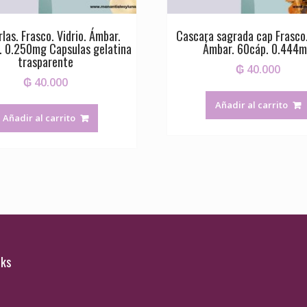
rlas. Frasco. Vidrio. Ámbar.
Cascara sagrada cap Frasco.
. 0.250mg Capsulas gelatina
Ámbar. 60cáp. 0.444
trasparente
₲
40.000
₲
40.000
Añadir al carrito
Añadir al carrito
nks